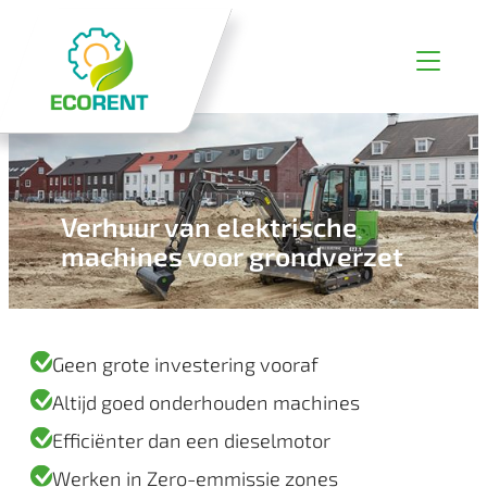
Ga
naar
de
inhoud
Verhuur van elektrische
machines voor grondverzet
Geen grote investering vooraf
Altijd goed onderhouden machines
Efficiënter dan een dieselmotor
Werken in Zero-emmissie zones