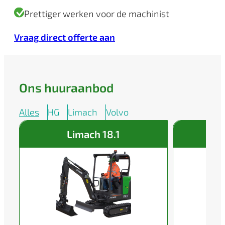
Prettiger werken voor de machinist
Vraag direct offerte aan
Ons huuraanbod
Alles
HG
Limach
Volvo
Limach 18.1
L