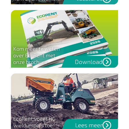
Kom meer te weten
over EcoRent met
Download
onze brochure
EcoRent voegt HG
Lees meer
wieldumpers toe